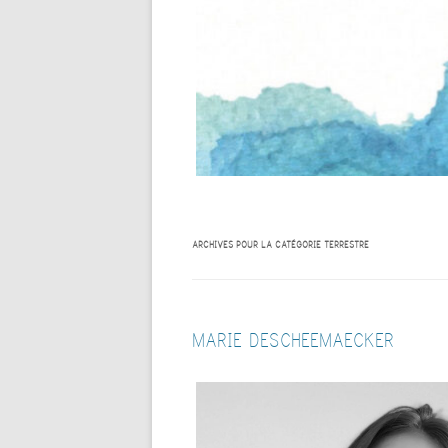
MAS
PILATES
CALENDRIER UNIFIÉ
LAM
YOGA ASHTANGA
THA
SON
YOGA SOMATIQUE POUR
SENIORS
YOG
YIN YOGA & SON
YOG
YOG
ARCHIVES POUR LA CATÉGORIE
TERRESTRE
MARIE DESCHEEMAECKER