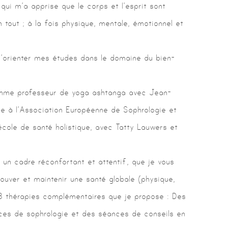
 qui m’a apprise que le corps et l’esprit sont
n tout ; à la fois physique, mentale, émotionnel et
 d’orienter mes études dans le domaine du bien-
mme professeur de yoga ashtanga avec Jean-
e à l’Association Européenne de Sophrologie et
école de santé holistique, avec Tatty Lauwers et
 un cadre réconfortant et attentif, que je vous
uver et maintenir une santé globale (physique,
3 thérapies complémentaires que je propose : Des
es de sophrologie et des séances de conseils en