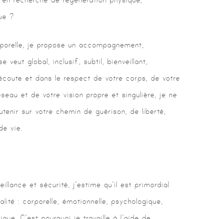
ue ?
porelle, je propose un accompagnement,
veut global, inclusif, subtil, bienveillant,
’écoute et dans le respect de votre corps, de votre
éseau et de votre vision propre et singulière, je ne
tenir sur votre chemin de guérison, de liberté,
de vie.
lance et sécurité, j’estime qu’il est primordial
lité : corporelle, émotionnelle, psychologique,
ique. C’est pourquoi je travaille à l’aide de