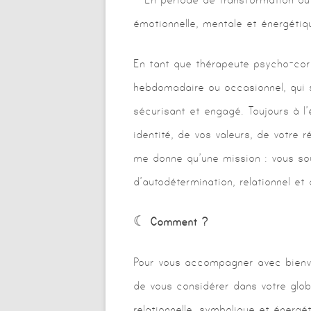
émotionnelle, mentale et énergétiq
En tant que thérapeute psycho-cor
hebdomadaire ou occasionnel, qui se 
sécurisant et engagé. Toujours à l
identité, de vos valeurs, de votre r
me donne qu’une mission : vous sou
d’autodétermination, relationnel et 
☾
Comment ?
Pour vous accompagner avec bienveil
de vous considérer dans votre globa
relationnelle, symbolique et énergét