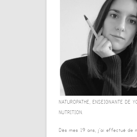
NATUROPATHE, ENSEIGNANTE DE Y
NUTRITION.
Dès mes 19 ans, j’ai effectué de 