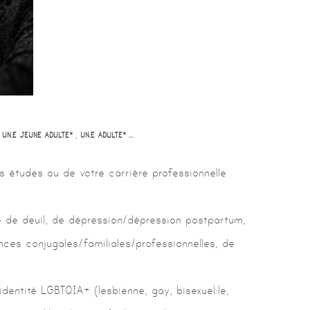
 UN.E JEUNE ADULTE* , UN.E ADULTE* …
s études ou de votre carrière professionnelle
e de deuil, de dépression/dépression postpartum,
nces conjugales/familiales/
professionnelles, de
identité LGBTQIA+ (lesbienne, gay, bisexuel·le,