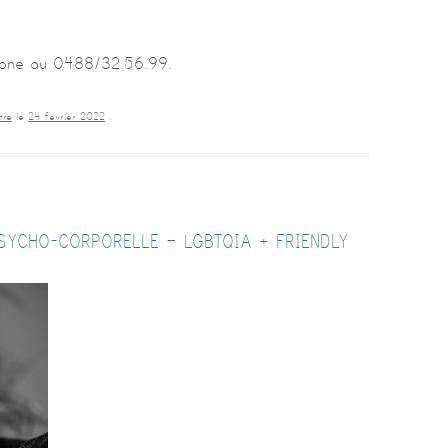
hone au 0488/32.56.99.
tre
le
24 février 2022
.
SYCHO-CORPORELLE – LGBTQIA + FRIENDLY