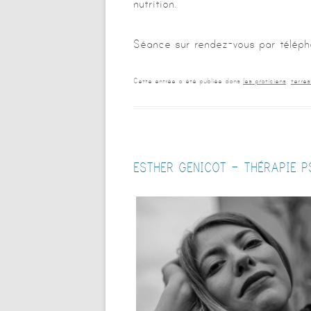
nutrition.
Séance sur rendez-vous par télép
Cette entrée a été publiée dans
les praticiens
,
terres
ESTHER GENICOT – THÉRAPIE P