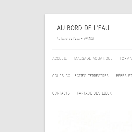
AU BORD DE L'EAU
Au bord de l'eau – WATSU
ALLER AU CONTENU PRINCIPAL
ACCUEIL
MASSAGE AQUATIQUE
FORMA
WATSU
COURS COLLECTIFS TERRESTRES
BÉBÉS E
WATA
TARIFS DES ACTIVITÉS
ACC
CONTACTS
PARTAGE DES LIEUX
HEALING DANCE
COLLECTIVES TERRESTRES
AQU
POURQUOI – POUR QUI
BIODANZA
BÉB
CALENDRIER DU BASSIN
EMOVERE – BIOÉNERGÉTIQUE
COR
CALENDRIER DU CABINET
ACC
MÉDITATION
CALENDRIER DE LA SALLE