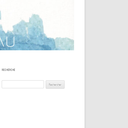
AQUAGYM – CORPS ET
IQUE ET
MOUVEMENTS AQUATIQUES –
E TOURNAY
PRÉPARATION À LA
NAISSANCE
E –
DANSE CONTACTE AQUATIQUE
-PACHECO
RELAXATION AQUATIQUE . RE-
-
SOURCE
BTQIA +
ER GENICOT
RELAXATION AQUATIQUE ET
SONORE
RECHERCHE
YOGA AQUATIQUE POUR TOUS
Rechercher :