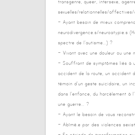
transgenre, queer, intersexe, agenre
sexuelles/relationnelles/
affectives/
– Ayant besoin de mieux comprendr
neurodivergence.s/neuroatypie.
s (H
spectre de l’autisme…) ?
– Vivant avec une douleur ou une 
– Souffrant de symptômes liés à u
accident de la route, un accident d
témoin d’un geste suicidaire, un in
dans l’enfance, du harcèlement à l’
une guerre… ?
– Ayant le besoin de vous reconstr
– Abîmé.e par des violences sexiste
– En période de transformation ou