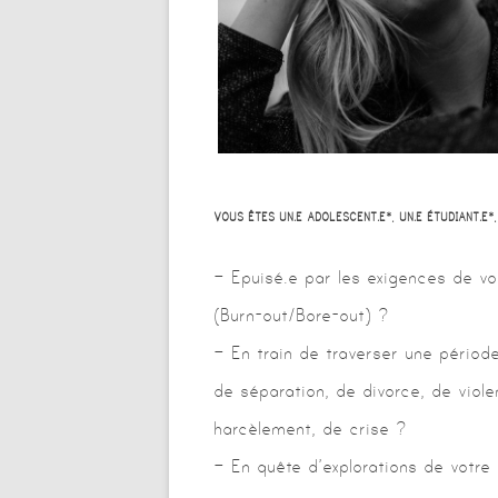
VOUS ÊTES UN.E ADOLESCENT.E*, UN.E ÉTUDIANT.E*,
– Epuisé.e par les exigences de vo
(Burn-out/Bore-out) ?
– En train de traverser une périod
de séparation, de divorce, de viole
harcèlement, de crise ?
– En quête d’explorations de votre 