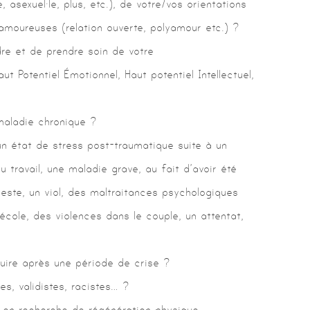
, asexuel·le, plus, etc.), de votre/vos orientations
amoureuses (relation ouverte, polyamour etc.) ?
e et de prendre soin de votre
aut Potentiel Émotionnel, Haut potentiel Intellectuel,
maladie chronique ?
n état de stress post-traumatique suite à un
u travail, une maladie grave, au fait d’avoir été
ceste, un viol, des maltraitances psychologiques
école, des violences dans le couple, un attentat,
uire après une période de crise ?
s, validistes, racistes… ?
 en recherche de régénération physique,