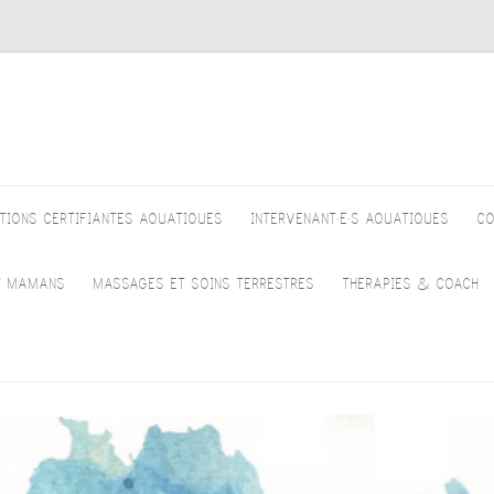
TIONS CERTIFIANTES AQUATIQUES
INTERVENANT·E·S AQUATIQUES
CO
DOMINIQUE DOSOGNE
T MAMANS
MASSAGES ET SOINS TERRESTRES
THERAPIES & COACH
YVES DELATTRE
OMPAGNEMENT PRÉNATAL
CHI NEI TSANG – DOMINIQUE
COACHING PROFES
LOUISIANE DESBROSSES
ATIQUE
DOSOGNE
DE VIE – FABIENN
ELMBT
LOREDANA SEMENTINI
É NAGEUR
KINESIOLOGIE – TIMEA DULAI
COACH D’ABSTINE
GIACOMO PROFILI
PS & MOUVEMENTS –
MASSAGE CALIFORNIEN –
L’ALCOOL ET EXP
OMPAGNEMENT PRÉNATAL
DOMINIQUE DOSOGNE
VÉCU – CATHERIN
ANNICK VAN ESSCHE