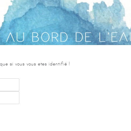
MÉDITATION
CHARLOTTE DUYZINGS
CALENDRIER UNIFIÉ
MASSAGE BÉBÉ –
REBOZO – 
PILATES
SANDRINE LAMBILLON
DOSOGNE
CHARLOTTE MARBEHANT
YOGA ASHTANGA
THALASSO BAIN BÉBÉ DE
SONIA KRIEF
YOGA SOMATIQUE POUR
SENIORS
YOGA MAMAN-BÉBÉ
YIN YOGA & SON
YOGA PRÉNATAL
que si vous vous etes identifié !
YOGA PRÉNATAL
AQUATIQUE