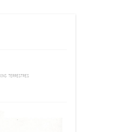
INS TERRESTRES
ANG –
 DOSOGNE
IE – TIMEA
LIFORNIEN –
 DOSOGNE