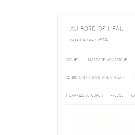
AU BORD DE L'EAU
Au bord de l'eau – WATSU
ALLER AU CONTENU PRINCIPAL
ACCUEIL
MASSAGE AQUATIQUE
WATSU
COURS COLLECTIFS AQUATIQUES
C
WATA
TARIFS ACTIVITÉS
THERAPIES & COACH
PRESSE
C
HEALING DANCE
COLLECTIVES
AQUATIQUES
POURQUOI – POUR Q
COACHING PROFESSIONNEL
APNÉE MÉDITATIVE
ET DE VIE – FABIENNE VAN
ELMBT
ATELIERS DE MASSAGE
AQUATIQUE
COACH D’ABSTINENCE À