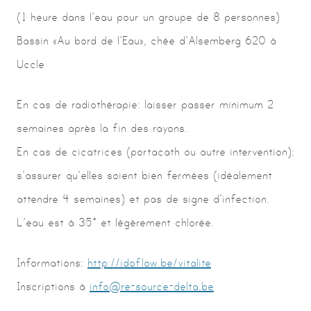
(1 heure dans l’eau pour un groupe de 8 personnes)
Bassin « Au bord de l’Eau », chée d’Alsemberg 620 à
Uccle
En cas de radiothérapie : laisser passer minimum 2
semaines après la fin des rayons.
En cas de cicatrices (portacath ou autre intervention) :
s’assurer qu’elles soient bien fermées (idéalement
attendre 4 semaines) et pas de signe d’infection.
L’eau est à 35° et légèrement chlorée.
Informations :
http://idoflow.be/vitalite
Inscriptions à
info@re-source-delta.be