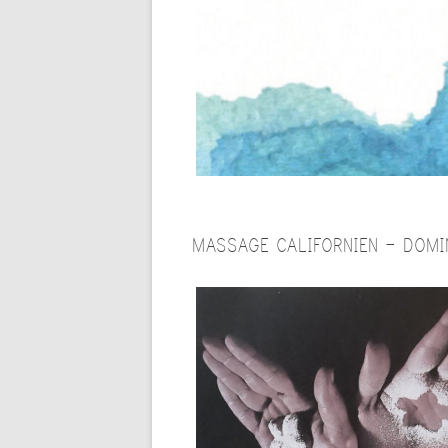
MAS
PILATES
CALENDRIER UNIFIÉ
LAM
YOGA ASHTANGA
THA
SON
YOGA SOMATIQUE POUR
SENIORS
YOG
YIN YOGA & SON
YOG
YOG
MASSAGE CALIFORNIEN – DOM