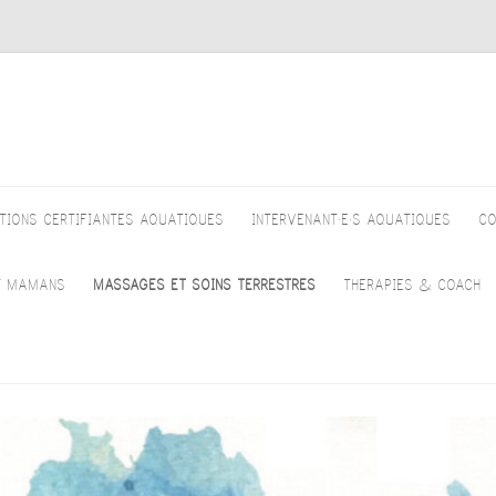
TIONS CERTIFIANTES AQUATIQUES
INTERVENANT·E·S AQUATIQUES
CO
DOMINIQUE DOSOGNE
T MAMANS
MASSAGES ET SOINS TERRESTRES
THERAPIES & COACH
YVES DELATTRE
OMPAGNEMENT PRÉNATAL
CHI NEI TSANG – DOMINIQUE
COACHING PROFES
LOUISIANE DESBROSSES
ATIQUE
DOSOGNE
DE VIE – FABIENN
ELMBT
LOREDANA SEMENTINI
É NAGEUR
KINESIOLOGIE – TIMEA DULAI
COACH D’ABSTINE
GIACOMO PROFILI
PS & MOUVEMENTS –
MASSAGE CALIFORNIEN –
L’ALCOOL ET EXP
OMPAGNEMENT PRÉNATAL
DOMINIQUE DOSOGNE
VÉCU – CATHERIN
ANNICK VAN ESSCHE