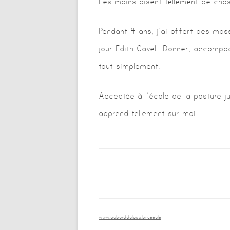
Les mains disent tellement de chos
Pendant 4 ans, j’ai offert des mas
jour Edith Cavell. Donner, accompa
tout simplement.
Acceptée à l’école de la posture 
apprend tellement sur moi.
www.auborddeleau.brussels