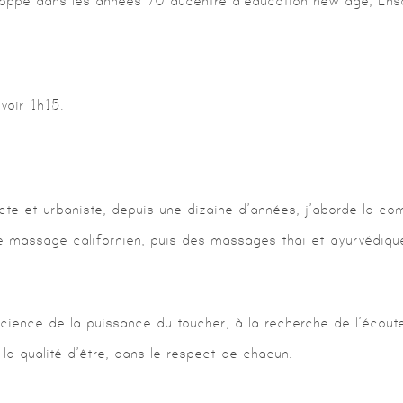
oppé dans les années 70 au centre d’éducation new age, Ensal
voir 1h15.
ecte et urbaniste, depuis une dizaine d’années, j’aborde la co
le massage californien, puis des massages thaï et ayurvédique
cience de la puissance du toucher, à la recherche de l’écoute 
la qualité d’être, dans le respect de chacun.