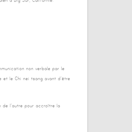
en à Big Sur, Californie.
mmunication non verbale par le
 et le Chi nei tsang avant d’être
de l’autre pour accroître la