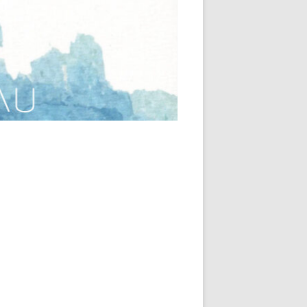
AQUAGYM – CORPS ET
IQUE ET
MOUVEMENTS AQUATIQUES –
E TOURNAY
PRÉPARATION À LA
NAISSANCE
E –
DANSE CONTACTE AQUATIQUE
-PACHECO
RELAXATION AQUATIQUE . RE-
-
SOURCE
BTQIA +
ER GENICOT
RELAXATION AQUATIQUE ET
SONORE
YOGA AQUATIQUE POUR TOUS