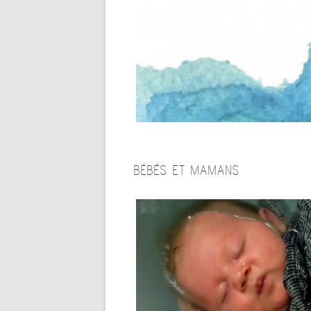
MAS
PILATES
CALENDRIER UNIFIÉ
LAM
YOGA ASHTANGA
THA
SON
YOGA SOMATIQUE POUR
SENIORS
YOG
YIN YOGA & SON
YOG
YOG
BÉBÉS ET MAMANS