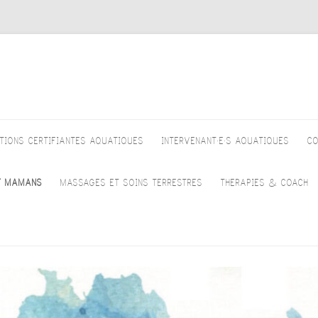
TIONS CERTIFIANTES AQUATIQUES
INTERVENANT·E·S AQUATIQUES
CO
DOMINIQUE DOSOGNE
T MAMANS
MASSAGES ET SOINS TERRESTRES
THERAPIES & COACH
YVES DELATTRE
OMPAGNEMENT PRÉNATAL
CHI NEI TSANG – DOMINIQUE
COACHING PROFES
LOUISIANE DESBROSSES
ATIQUE
DOSOGNE
DE VIE – FABIENN
ELMBT
LOREDANA SEMENTINI
É NAGEUR
KINESIOLOGIE – TIMEA DULAI
COACH D’ABSTINE
GIACOMO PROFILI
PS & MOUVEMENTS –
MASSAGE CALIFORNIEN –
L’ALCOOL ET EXP
OMPAGNEMENT PRÉNATAL
DOMINIQUE DOSOGNE
VÉCU – CATHERIN
ANNICK VAN ESSCHE