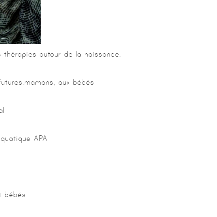
 thérapies autour de la naissance.
 futures.mamans, aux bébés
al
aquatique APA
t bébés