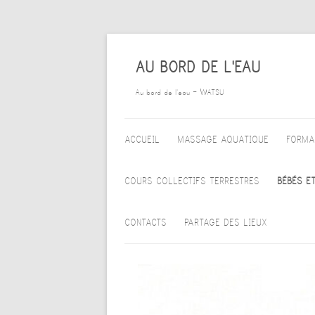
AU BORD DE L'EAU
Au bord de l'eau – WATSU
ALLER AU CONTENU PRINCIPAL
ACCUEIL
MASSAGE AQUATIQUE
FORMA
WATSU
COURS COLLECTIFS TERRESTRES
BÉBÉS E
WATA
TARIFS DES ACTIVITÉS
ACC
CONTACTS
PARTAGE DES LIEUX
HEALING DANCE
COLLECTIVES TERRESTRES
AQU
POURQUOI – POUR QUI
BIODANZA
BÉB
CALENDRIER DU BASSIN
EMOVERE – BIOÉNERGÉTIQUE
COR
CALENDRIER DU CABINET
ACC
MÉDITATION
CALENDRIER DE LA SALLE