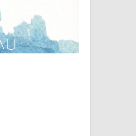
AQUAGYM – CORPS ET
IQUE ET
MOUVEMENTS AQUATIQUES –
E TOURNAY
PRÉPARATION À LA
NAISSANCE
E –
DANSE CONTACTE AQUATIQUE
-PACHECO
RELAXATION AQUATIQUE . RE-
-
SOURCE
BTQIA +
ER GENICOT
RELAXATION AQUATIQUE ET
SONORE
YOGA AQUATIQUE POUR TOUS